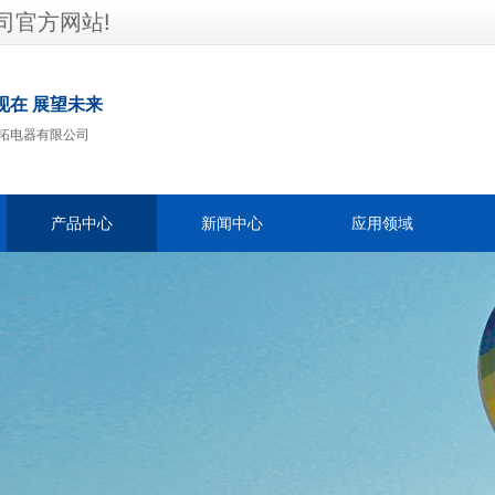
司官方网站!
现在 展望未来
拓电器有限公司
产品中心
新闻中心
应用领域