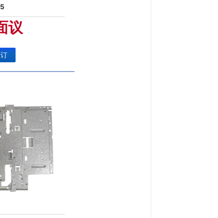
5
面议
预订