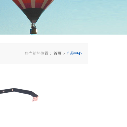
您当前的位置：
首页
>
产品中心