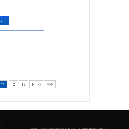
预订
11
12
13
下一页
尾页