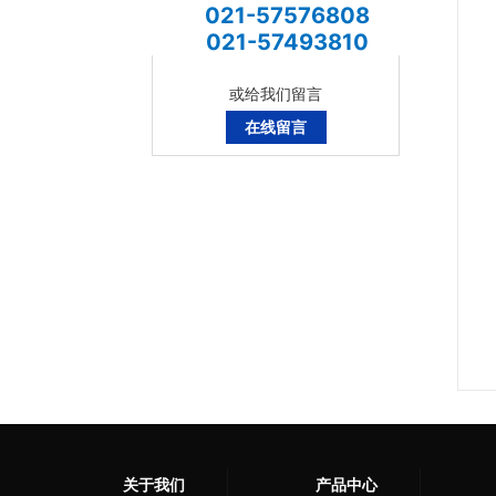
021-57576808
021-57493810
或给我们留言
在线留言
关于我们
产品中心