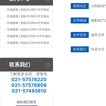
新闻动态
太阳能电
市场新闻 | 劲拓2026年7月市场动
态
市场新闻 | 劲拓2026年5月市场动
应用领域
输配电产
态
市场新闻 | 劲拓2026年4月市场动
态
市场新闻 | 劲拓2025年11月市场动
技术支持
服务支持
态
市场新闻 | 劲拓2025年10月市场动
态
市场新闻 | 劲拓2025年9月市场动
态
联系我们
联系方式
联系我们
了解更多信息，请致电
021-57576220
021-57576808
021-57493810
或给我们留言