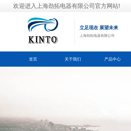
欢迎进入上海劲拓电器有限公司官方网站!
立足现在 展望未来
上海劲拓电器有限公司
首页
关于我们
产品中心