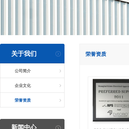
关于我们
荣誉资质
公司简介
企业文化
荣誉资质
新闻中心