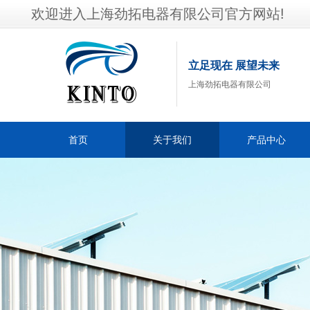
欢迎进入上海劲拓电器有限公司官方网站!
立足现在 展望未来
上海劲拓电器有限公司
首页
关于我们
产品中心