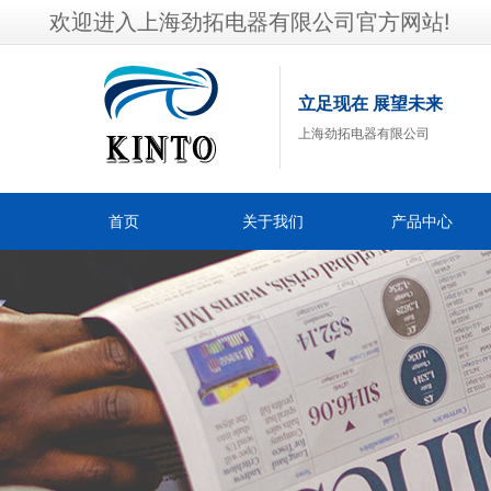
欢迎进入上海劲拓电器有限公司官方网站!
立足现在 展望未来
上海劲拓电器有限公司
首页
关于我们
产品中心