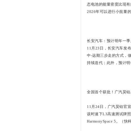
态电池的能量密度比现有
2026年可以进行小批量
长安汽车：预计明年一季
11月23日，长安汽车
中-远期三步走的方式，
持续迭代；此外，预计明
全国首个获批！广汽昊铂A
11月24日，广汽昊铂官
该时速下L3高速测试牌照
HarmonySpace 5。（