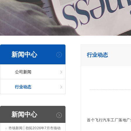
新闻中心
行业动态
公司新闻
行业动态
新闻中心
首个飞行汽车工厂落地广
市场新闻 | 劲拓2026年7月市场动