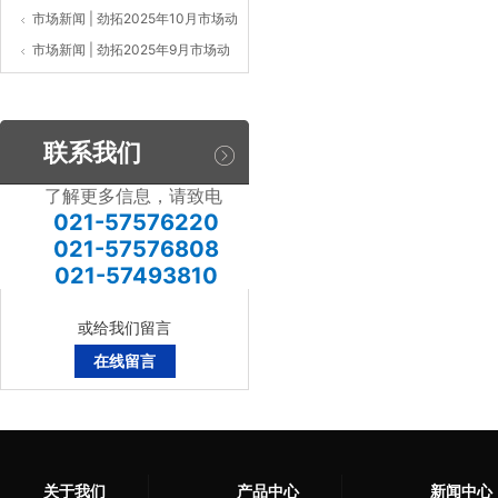
态
市场新闻 | 劲拓2025年10月市场动
态
市场新闻 | 劲拓2025年9月市场动
态
联系我们
了解更多信息，请致电
021-57576220
021-57576808
021-57493810
或给我们留言
在线留言
关于我们
产品中心
新闻中心