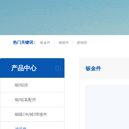
热门关键词 :
钣金件
铜锻件
硬铜排
产品中心
钣金件
铜/铝排
铜/铝装配件
铜锻/冲/铸/焊接件
冲压件