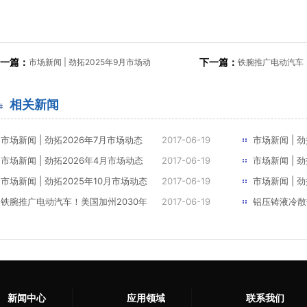
一篇：
下一篇：
市场新闻 | 劲拓2025年9月市场动
铁腕推广电动汽车
态
2030年或禁售燃
相关新闻
市场新闻 | 劲拓2026年7月市场动态
2017-06-19
市场新闻 | 
市场新闻 | 劲拓2026年4月市场动态
2017-06-19
市场新闻 | 
市场新闻 | 劲拓2025年10月市场动态
2017-06-19
市场新闻 | 
铁腕推广电动汽车！美国加州2030年
2017-06-19
铝压铸液冷散
或禁售燃油车
新闻中心
应用领域
联系我们