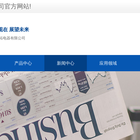
司官方网站!
现在 展望未来
拓电器有限公司
产品中心
新闻中心
应用领域