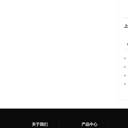
上
关于我们
产品中心