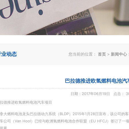
行业动态
您当前的位置：
首页
>
新闻中心
目
巴拉德推进欧氢燃料电池汽
日期：2017年06月19日 点击：
3
拉德推进欧氢燃料电池汽车项目
拿大燃料电池龙头巴拉德动力系统（BLDP）2015年1月28日宣布，该公司
车公司（Van Hool）已经与欧洲氢燃料电池合作联盟（EU HFCJ）签订了
草案。