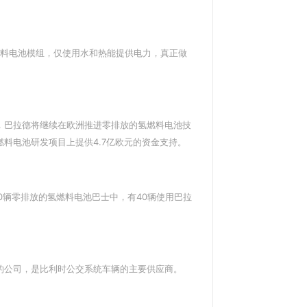
D7燃料电池模组，仅使用水和热能提供电力，真正做
，巴拉德将继续在欧洲推进零排放的氢燃料电池技
料电池研发项目上提供4.7亿欧元的资金支持。
50辆零排放的氢燃料电池巴士中，有40辆使用巴拉
的公司，是比利时公交系统车辆的主要供应商。